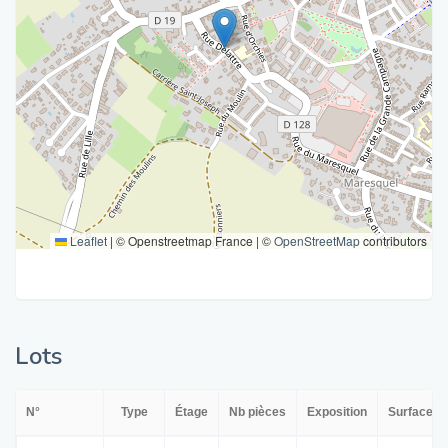
Leaflet
|
© Openstreetmap France | ©
OpenStreetMap
contributors
Lots
N°
Type
Étage
Nb pièces
Exposition
Surface