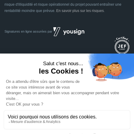
risque d'illiquidité et risque opérationnel du projet pouvant entraîner une
rentabilité moindre que prévue.
En savoir plus sur les risques
.
Signatures en ligne assurées par
Dividom.com
Tous droits réservés
2014 - 2026
Conçu avec
à Euratechnologies 59000 Lille
Mentions légales
CGU
CGV
Confidentialité
Cookies
Mettre à jour les préférences des cookies