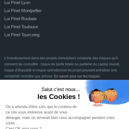
Loi Pinel Lyon
Loi Pinel Montpellier
Loi Pinel Roubaix
Loi Pinel Toulouse
Loi Pinel Tourcoing
L'investissement dans des projets immobiliers comporte des risques qu'il
convient de connaître : risque de perte totale ou partielle du capital investi,
risque d'illiquidité et risque opérationnel du projet pouvant entraîner une
rentabilité moindre que prévue.
En savoir plus sur les risques
.
Signatures en ligne assurées par