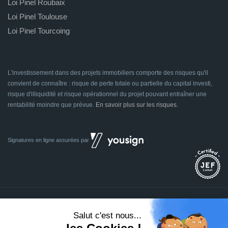
Loi Pinel Roubaix
Loi Pinel Toulouse
Loi Pinel Tourcoing
L'investissement dans des projets immobiliers comporte des risques qu'il
convient de connaître : risque de perte totale ou partielle du capital investi,
risque d'illiquidité et risque opérationnel du projet pouvant entraîner une
rentabilité moindre que prévue.
En savoir plus sur les risques
.
Signatures en ligne assurées par
Dividom.com
Tous droits réservés
2014 - 2026
Conçu avec
à Euratechnologies 59000 Lille