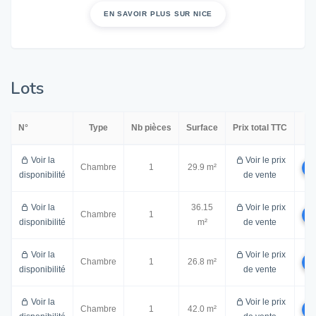
EN SAVOIR PLUS SUR NICE
Lots
N°
Type
Nb pièces
Surface
Prix total TTC
P
Voir la
Voir le prix
Chambre
1
29.9 m²
disponibilité
de vente
Voir la
36.15
Voir le prix
Chambre
1
disponibilité
m²
de vente
Voir la
Voir le prix
Chambre
1
26.8 m²
disponibilité
de vente
Voir la
Voir le prix
Chambre
1
42.0 m²