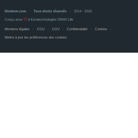
Dividom.com
Tous droits réservés
2014 - 2026
Conçu avec
à Euratechnologies 59000 Lille
Mentions légales
CGU
CGV
Confidentialité
Cookies
Mettre à jour les préférences des cookies