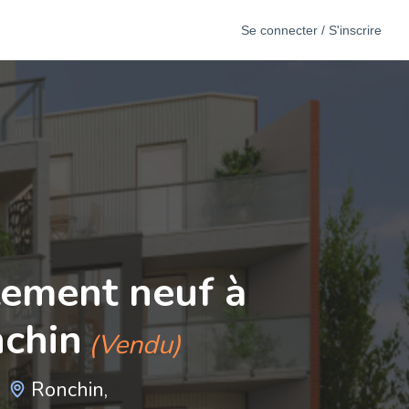
Se connecter / S'inscrire
ement neuf à
chin
(Vendu)
Ronchin,