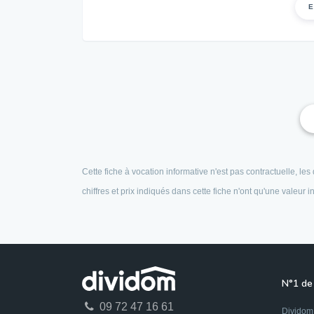
E
Cette fiche à vocation informative n'est pas contractuelle, l
chiffres et prix indiqués dans cette fiche n'ont qu'une valeur
N°1 de 
09 72 47 16 61
Dividom 