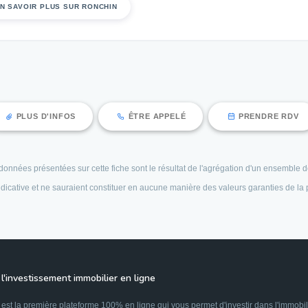
N SAVOIR PLUS SUR RONCHIN
PLUS D'INFOS
ÊTRE APPELÉ
PRENDRE RDV
es données présentées sur cette fiche sont le résultat de l'agrégation d'un ensembl
 indicative et ne sauraient constituer en aucune manière des valeurs garanties de la
l'investissement immobilier en ligne
est la première plateforme 100% en ligne qui vous permet d'investir dans l'immobil