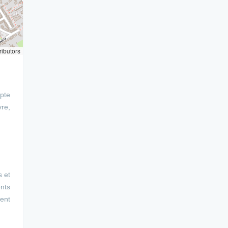
ributors
mpte
vre,
s et
ents
ment