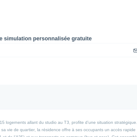
 simulation personnalisée gratuite
 15 logements allant du studio au T3, profite d’une situation stratégique.
 sa vie de quartier, la résidence offre à ses occupants un accès rapide
1 et de l’A25) et aux transports en commun (bus et gare). Cet ensembl