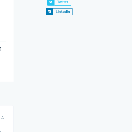
Twitter
Linkedin
 A
e