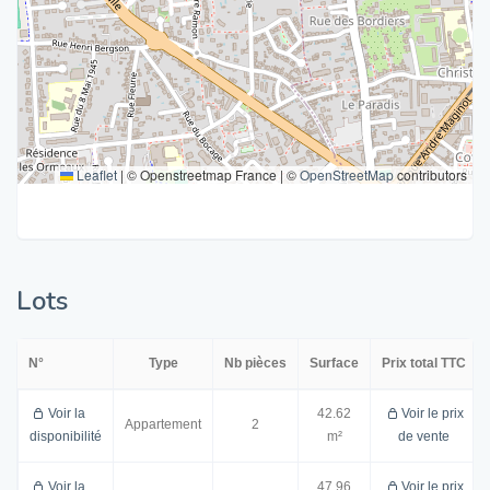
Leaflet
|
© Openstreetmap France | ©
OpenStreetMap
contributors
Lots
N°
Type
Nb pièces
Surface
Prix total TTC
Voir la
42.62
Voir le prix
Appartement
2
disponibilité
m²
de vente
Voir la
47.96
Voir le prix