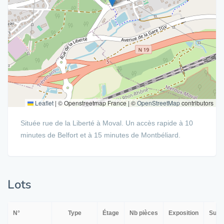
Leaflet
|
© Openstreetmap France | ©
OpenStreetMap
contributors
Située rue de la Liberté à Moval. Un accès rapide à 10
minutes de Belfort et à 15 minutes de Montbéliard.
Lots
N°
Type
Étage
Nb pièces
Exposition
Surf