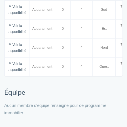
Voir la
77.
Appartement
0
4
Sud
disponibilité
m²
Voir la
77.
Appartement
0
4
Est
disponibilité
m²
Voir la
77.
Appartement
0
4
Nord
disponibilité
m²
Voir la
77.
Appartement
0
4
Ouest
disponibilité
m²
Équipe
Aucun membre d'équipe renseigné pour ce programme
immobilier.