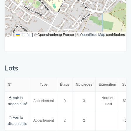
Leaflet
|
© Openstreetmap France | ©
OpenStreetMap
contributors
Lots
N°
Type
Étage
Nb pièces
Exposition
Surf
Voir la
Nord et
Appartement
0
3
63.5
disponibilité
Ouest
Voir la
Appartement
2
2
41.0
disponibilité