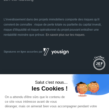
L'investissement dans des projets immobiliers comporte des risques qu'il
convient de connaître : risque de perte totale ou partielle du capital investi,
risque d'illiquidité et risque opérationnel du projet pouvant entraîner une
rentabilité moindre que prévue.
En savoir plus sur les risques
.
Signatures en ligne assurées par
Dividom.com
Tous droits réservés
2014 - 2026
Conçu avec
à Euratechnologies 59000 Lille
Mentions légales
CGU
CGV
Confidentialité
Cookies
Mettre à jour les préférences des cookies