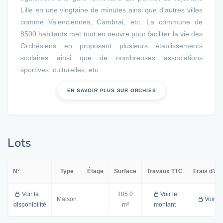
Lille en une vingtaine de minutes ainsi que d'autres villes
comme Valenciennes, Cambrai, etc. La commune de
8500 habitants met tout en oeuvre pour faciliter la vie des
Orchésiens en proposant plusieurs établissements
scolaires ainsi que de nombreuses associations
sportives, culturelles, etc.
EN SAVOIR PLUS SUR ORCHIES
Lots
N°
Type
Étage
Surface
Travaux TTC
Frais d'a
Voir la
105.0
Voir le
Maison
Voir l
disponibilité
m²
montant