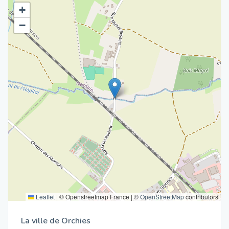
+
−
Leaflet
|
© Openstreetmap France | ©
OpenStreetMap
contributors
La ville de Orchies