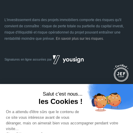
L'investissement dans des projets immobiliers comporte des risques qu'il
convient de connaître : risque de perte totale ou partielle du capital investi,
risque d'illiquidité et risque opérationnel du projet pouvant entraîner une
rentabilité moindre que prévue.
En savoir plus sur les risques
.
Signatures en ligne assurées par
Dividom.com
Tous droits réservés
2014 - 2026
Conçu avec
à Euratechnologies 59000 Lille
Mentions légales
CGU
CGV
Confidentialité
Cookies
Mettre à jour les préférences des cookies