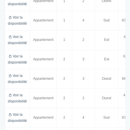
Appartement
1
2
Ouest
disponibilité
m²
Voir la
Appartement
1
4
Sud
83.3
disponibilité
Voir la
43.
Appartement
1
2
Est
disponibilité
m²
Voir la
62.
Appartement
2
3
Est
disponibilité
m²
Voir la
Appartement
2
3
Ouest
66.6
disponibilité
Voir la
43.
Appartement
2
2
Ouest
disponibilité
m²
Voir la
Appartement
2
4
Sud
83.3
disponibilité