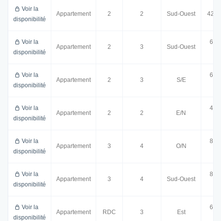
Voir la
Appartement
2
2
Sud-Ouest
42.2
disponibilité
Voir la
64.
Appartement
2
3
Sud-Ouest
disponibilité
m²
Voir la
65.
Appartement
2
3
S/E
disponibilité
m²
Voir la
42.
Appartement
2
2
E/N
disponibilité
m²
Voir la
84.
Appartement
3
4
O/N
disponibilité
m²
Voir la
89.
Appartement
3
4
Sud-Ouest
disponibilité
m²
Voir la
62.
Appartement
RDC
3
Est
disponibilité
m²