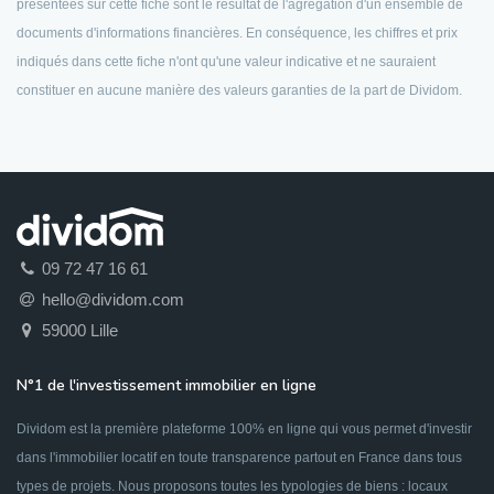
présentées sur cette fiche sont le résultat de l'agrégation d'un ensemble de
documents d'informations financières. En conséquence, les chiffres et prix
indiqués dans cette fiche n'ont qu'une valeur indicative et ne sauraient
constituer en aucune manière des valeurs garanties de la part de Dividom.
09 72 47 16 61
hello@dividom.com
59000 Lille
N°1 de l'investissement immobilier en ligne
Dividom est la première plateforme 100% en ligne qui vous permet d'investir
dans l'immobilier locatif en toute transparence partout en France dans tous
types de projets. Nous proposons toutes les typologies de biens : locaux