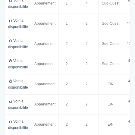
Voir la
85.
Appartement
1
4
Sud-Ouest
disponibilité
m²
Voir la
Appartement
1
2
Sud-Ouest
44.4
disponibilité
Voir la
Appartement
2
2
Sud-Ouest
42.4
disponibilité
Voir la
43.
Appartement
2
2
Sud-Ouest
disponibilité
m²
Voir la
42.
Appartement
2
2
E/N
disponibilité
m²
Voir la
43.
Appartement
2
2
E/N
disponibilité
m²
Voir la
43.
Appartement
2
2
E/N
disponibilité
m²