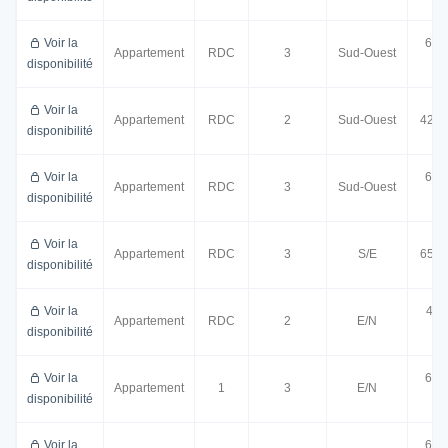
Voir la
65.
Appartement
RDC
3
Sud-Ouest
disponibilité
m²
Voir la
Appartement
RDC
2
Sud-Ouest
42.2
disponibilité
Voir la
64.
Appartement
RDC
3
Sud-Ouest
disponibilité
m²
Voir la
Appartement
RDC
3
S/E
65.9
disponibilité
Voir la
43.
Appartement
RDC
2
E/N
disponibilité
m²
Voir la
63.
Appartement
1
3
E/N
disponibilité
m²
Voir la
65.