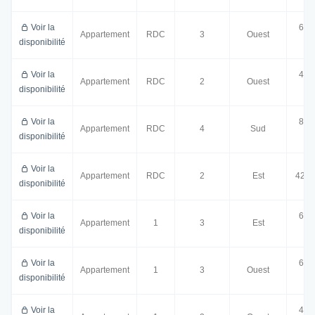
Voir la
66.
Appartement
RDC
3
Ouest
disponibilité
m²
Voir la
43.
Appartement
RDC
2
Ouest
disponibilité
m²
Voir la
85.
Appartement
RDC
4
Sud
disponibilité
m²
Voir la
Appartement
RDC
2
Est
42.2
disponibilité
Voir la
62.
Appartement
1
3
Est
disponibilité
m²
Voir la
66.
Appartement
1
3
Ouest
disponibilité
m²
Voir la
43.