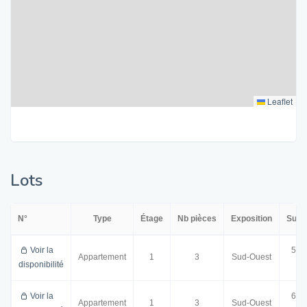
Leaflet
Lots
N°
Type
Étage
Nb pièces
Exposition
Surf
Voir la
59.
Appartement
1
3
Sud-Ouest
disponibilité
m²
Voir la
64.
Appartement
1
3
Sud-Ouest