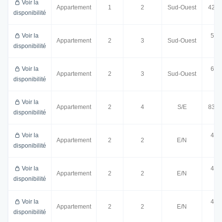
Voir la
Appartement
1
2
Sud-Ouest
42.7
disponibilité
Voir la
59.
Appartement
2
3
Sud-Ouest
disponibilité
m²
Voir la
64.
Appartement
2
3
Sud-Ouest
disponibilité
m²
Voir la
Appartement
2
4
S/E
83.2
disponibilité
Voir la
43.
Appartement
2
2
E/N
disponibilité
m²
Voir la
43.
Appartement
2
2
E/N
disponibilité
m²
Voir la
43.
Appartement
2
2
E/N
disponibilité
m²