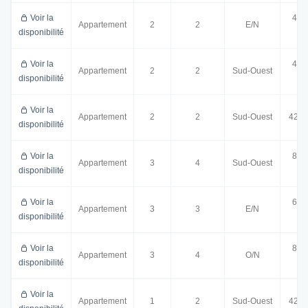
Voir la
42.
Appartement
2
2
E/N
disponibilité
m²
Voir la
43.
Appartement
2
2
Sud-Ouest
disponibilité
m²
Voir la
Appartement
2
2
Sud-Ouest
42.7
disponibilité
Voir la
85.
Appartement
3
4
Sud-Ouest
disponibilité
m²
Voir la
62.
Appartement
3
3
E/N
disponibilité
m²
Voir la
87.
Appartement
3
4
O/N
disponibilité
m²
Voir la
Appartement
1
2
Sud-Ouest
42.4