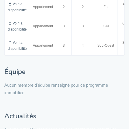
Voir la
43.
Appartement
2
2
Est
disponibilité
m²
Voir la
63.
Appartement
3
3
O/N
disponibilité
m²
Voir la
88.
Appartement
3
4
Sud-Ouest
disponibilité
m²
Équipe
Aucun membre d'équipe renseigné pour ce programme
immobilier.
Actualités