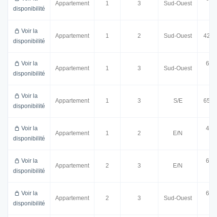
Appartement
1
3
Sud-Ouest
disponibilité
m²
Voir la
Appartement
1
2
Sud-Ouest
42.2
disponibilité
Voir la
64.
Appartement
1
3
Sud-Ouest
disponibilité
m²
Voir la
Appartement
1
3
S/E
65.9
disponibilité
Voir la
42.
Appartement
1
2
E/N
disponibilité
m²
Voir la
63.
Appartement
2
3
E/N
disponibilité
m²
Voir la
65.
Appartement
2
3
Sud-Ouest
disponibilité
m²