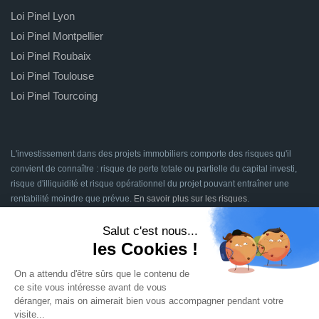
Loi Pinel Lyon
Loi Pinel Montpellier
Loi Pinel Roubaix
Loi Pinel Toulouse
Loi Pinel Tourcoing
L'investissement dans des projets immobiliers comporte des risques qu'il
convient de connaître : risque de perte totale ou partielle du capital investi,
risque d'illiquidité et risque opérationnel du projet pouvant entraîner une
rentabilité moindre que prévue.
En savoir plus sur les risques
.
Signatures en ligne assurées par