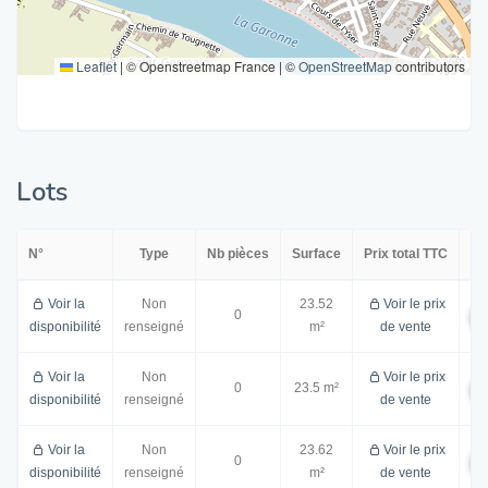
Leaflet
|
© Openstreetmap France | ©
OpenStreetMap
contributors
Lots
N°
Type
Nb pièces
Surface
Prix total TTC
Voir la
Non
23.52
Voir le prix
0
disponibilité
renseigné
m²
de vente
Voir la
Non
Voir le prix
0
23.5 m²
disponibilité
renseigné
de vente
Voir la
Non
23.62
Voir le prix
0
disponibilité
renseigné
m²
de vente