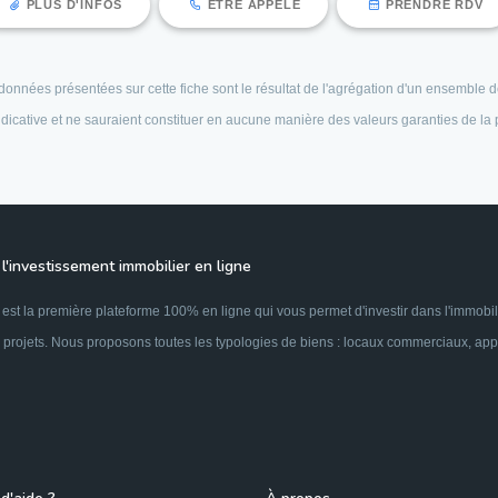
PLUS D'INFOS
ÊTRE APPELÉ
PRENDRE RDV
es données présentées sur cette fiche sont le résultat de l'agrégation d'un ensembl
 indicative et ne sauraient constituer en aucune manière des valeurs garanties de la
l'investissement immobilier en ligne
est la première plateforme 100% en ligne qui vous permet d'investir dans l'immobil
 projets. Nous proposons toutes les typologies de biens : locaux commerciaux, appar