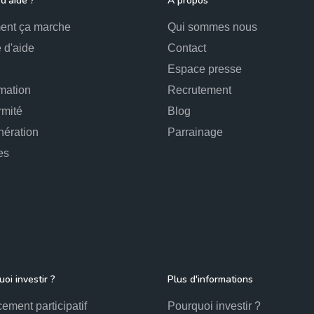
d'aide ?
À propos
nt ça marche
Qui sommes nous
 d'aide
Contact
Espace presse
mation
Recrutement
rmité
Blog
ération
Parrainage
es
oi investir ?
Plus d'informations
ement participatif
Pourquoi investir ?