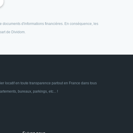
e de documents d'informations financières. En conséquence, les
 part de Dividom.
ier locatif en toute transparence partout en France dans tous
tements, bureaux, parkings, etc... !