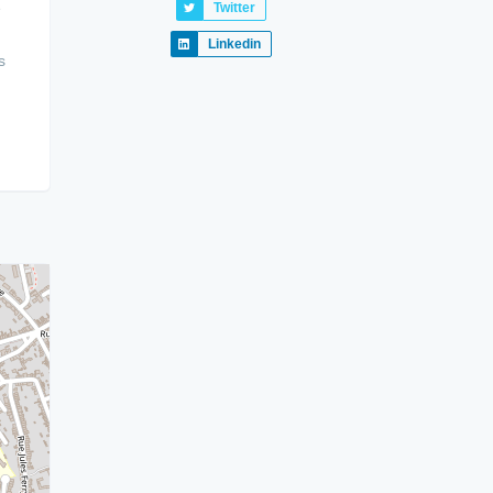
e
Twitter
Linkedin
s