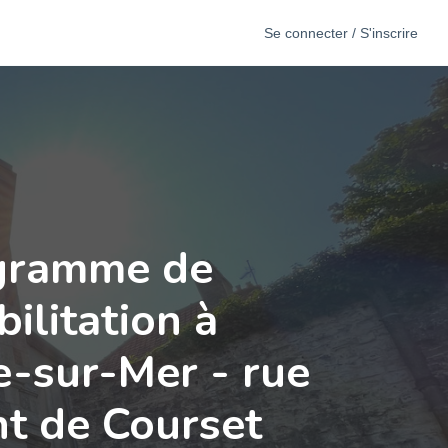
Se connecter / S'inscrire
gramme de
bilitation à
-sur-Mer - rue
t de Courset