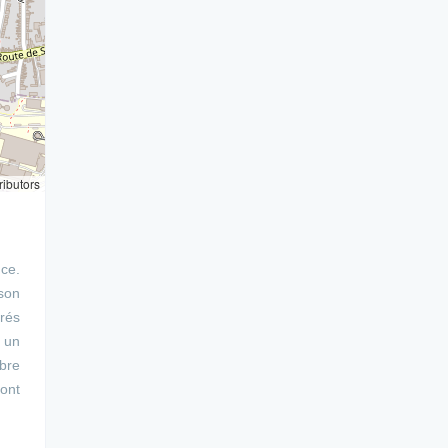
ributors
ce.
 son
rés
e un
èbre
ont