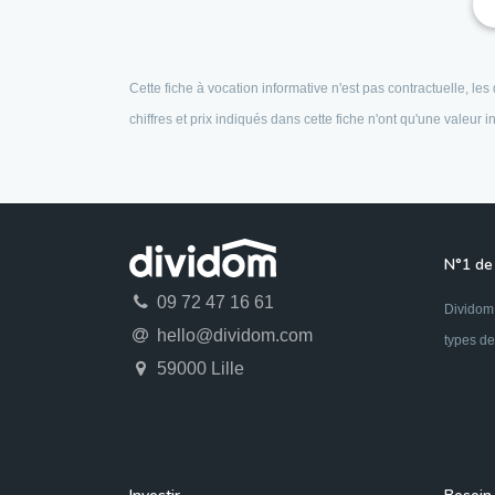
Cette fiche à vocation informative n'est pas contractuelle, l
chiffres et prix indiqués dans cette fiche n'ont qu'une valeur
N°1 de 
09 72 47 16 61
Dividom 
hello@dividom.com
types de
59000 Lille