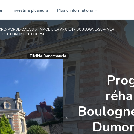
en
Investir à plusieurs
Plus d'informations
ORD-PAS-DE-CALAIS
IMMOBILIER ANCIEN - BOULOGNE-SUR-MER
 - RUE DUMONT DE COURSET
Éligible Denormandie
Pro
réha
Boulogne
Dumon