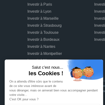
Investir à Paris
Invest
Investir à Lyon
Invest
Investir à Marseille
Invest
Investir à Strasbourg
Invest
Investir à Toulouse
Invest
Investir à Bordeaux
Investir à Nantes
Investir à Montpellier
Investir à Nice
L'investissement dans des projets immobiliers comporte d
connaître : risque de perte totale ou partielle du capital inv
opérationnel du projet pouvant entraîner une rentabilité 
sur les risques
.