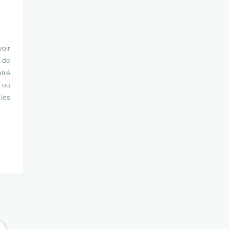
voir
 de
ntré
s ou
 les