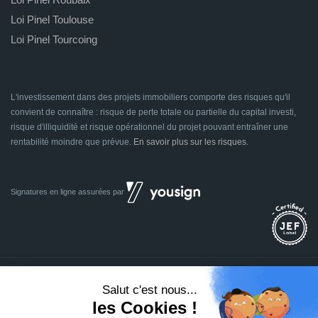
Loi Pinel Toulouse
Loi Pinel Tourcoing
L'investissement dans des projets immobiliers comporte des risques qu'il
convient de connaître : risque de perte totale ou partielle du capital investi,
risque d'illiquidité et risque opérationnel du projet pouvant entraîner une
rentabilité moindre que prévue.
En savoir plus sur les risques
.
Signatures en ligne assurées par
Dividom.com
Tous droits réservés
2014 - 2026
Conçu avec
à Euratechnologies 59000 Lille