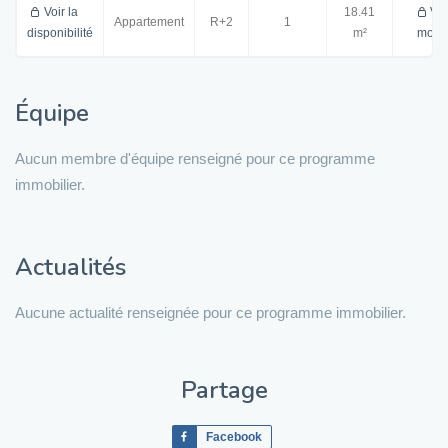
Voir la
18.41
Voi
Appartement
R+2
1
disponibilité
m²
mont
Équipe
Aucun membre d'équipe renseigné pour ce programme
immobilier.
Actualités
Aucune actualité renseignée pour ce programme immobilier.
Partage
Facebook