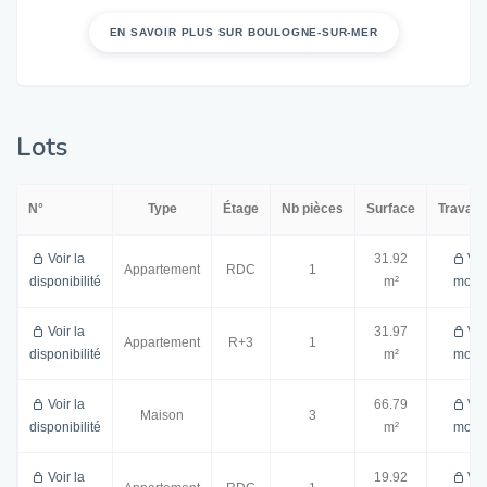
EN SAVOIR PLUS SUR BOULOGNE-SUR-MER
Lots
N°
Type
Étage
Nb pièces
Surface
Travau
Voir la
31.92
Voi
Appartement
RDC
1
disponibilité
m²
mont
Voir la
31.97
Voi
Appartement
R+3
1
disponibilité
m²
mont
Voir la
66.79
Voi
Maison
3
disponibilité
m²
mont
Voir la
19.92
Voi