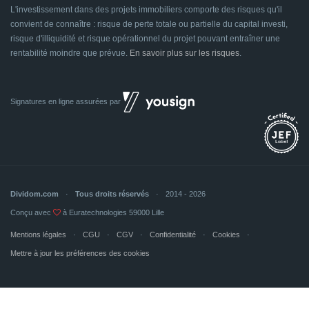
L'investissement dans des projets immobiliers comporte des risques qu'il
convient de connaître : risque de perte totale ou partielle du capital investi,
risque d'illiquidité et risque opérationnel du projet pouvant entraîner une
rentabilité moindre que prévue.
En savoir plus sur les risques
.
Signatures en ligne assurées par
Dividom.com
Tous droits réservés
2014 - 2026
Conçu avec
à Euratechnologies 59000 Lille
Mentions légales
CGU
CGV
Confidentialité
Cookies
Mettre à jour les préférences des cookies