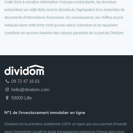
Cette fiche à vocation informative n'est pas contractuelle, les données
présentées sur cette fiche sont le résultat de l'agrégation d'un ensemble de
documents d'informations financières. En conséquence, les chiffres et prix
indiqués dans cette fiche n'ont qu'une valeur indicative et ne sauraient
constituer en aucune manière des valeurs garanties de la part de Dividom.
09 72 47 16 61
hello@dividom.com
59000 Lille
N°1 de l'investissement immobilier en ligne
Dividom est la première plateforme 100% en ligne qui vous permet d'investir
dans l'immobilier locatif en toute transparence partout en France dans tous