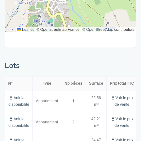
Leaflet
|
© Openstreetmap France | ©
OpenStreetMap
contributors
Lots
N°
Type
Nb pièces
Surface
Prix total TTC
Voir la
22.58
Voir le prix
Appartement
1
disponibilité
m²
de vente
Voir la
42.21
Voir le prix
Appartement
2
disponibilité
m²
de vente
Voir la
24.47
Voir le prix