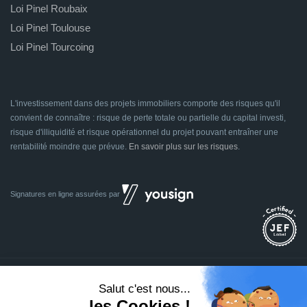
Loi Pinel Roubaix
Loi Pinel Toulouse
Loi Pinel Tourcoing
L'investissement dans des projets immobiliers comporte des risques qu'il
convient de connaître : risque de perte totale ou partielle du capital investi,
risque d'illiquidité et risque opérationnel du projet pouvant entraîner une
rentabilité moindre que prévue.
En savoir plus sur les risques
.
Signatures en ligne assurées par
Dividom.com
Tous droits réservés
2014 - 2026
Conçu avec
à Euratechnologies 59000 Lille