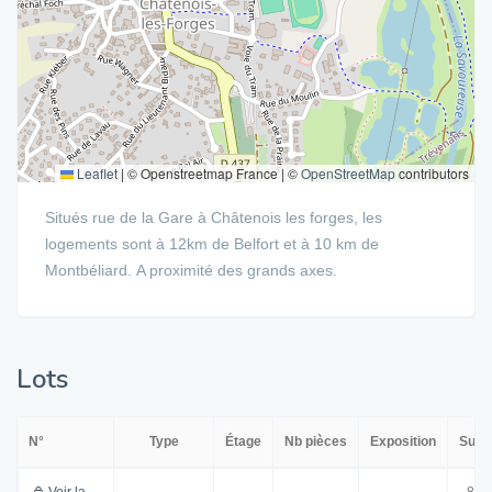
Leaflet
|
© Openstreetmap France | ©
OpenStreetMap
contributors
Situés rue de la Gare à Châtenois les forges, les
logements sont à 12km de Belfort et à 10 km de
Montbéliard. A proximité des grands axes.
Lots
N°
Type
Étage
Nb pièces
Exposition
Surf
Voir la
81.