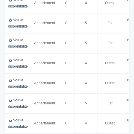
Appartement
0
4
Ouest
disponibilité
m²
Voir la
88.
Appartement
0
5
Est
disponibilité
m²
Voir la
88.
Appartement
0
5
Est
disponibilité
m²
Voir la
81.
Appartement
0
4
Ouest
disponibilité
m²
Voir la
81.
Appartement
0
4
Ouest
disponibilité
m²
Voir la
88.
Appartement
0
5
Est
disponibilité
m²
Voir la
81.
Appartement
0
4
Ouest
disponibilité
m²