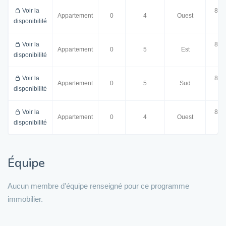
Voir la
81.
Appartement
0
4
Ouest
disponibilité
m²
Voir la
88.
Appartement
0
5
Est
disponibilité
m²
Voir la
88.
Appartement
0
5
Sud
disponibilité
m²
Voir la
81.
Appartement
0
4
Ouest
disponibilité
m²
Équipe
Aucun membre d'équipe renseigné pour ce programme
immobilier.