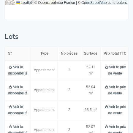
Leaflet
|
© Openstreetmap France | ©
OpenStreetMap
contributors
Lots
N°
Type
Nb pièces
Surface
Prix total TTC
Voir la
52.11
Voir le prix
Appartement
2
disponibilité
m²
de vente
Voir la
53.04
Voir le prix
Appartement
2
disponibilité
m²
de vente
Voir la
Voir le prix
Appartement
2
36.6 m²
disponibilité
de vente
Voir la
52.07
Voir le prix
Appartement
2
disponibilité
m²
de vente