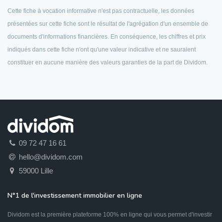
Cette fiche à vocation informative n'est pas contractuelle, les données
présentées sur cette fiche sont le résultat de l'agrégation d'un ensemble de
documents d'informations financières. En conséquence, les chiffres et prix
indiqués dans cette fiche n'ont qu'une valeur indicative et ne sauraient
constituer en aucune manière des valeurs garanties de la part de Dividom.
09 72 47 16 61
hello@dividom.com
59000 Lille
N°1 de l'investissement immobilier en ligne
Dividom est la première plateforme 100% en ligne qui vous permet d'investir