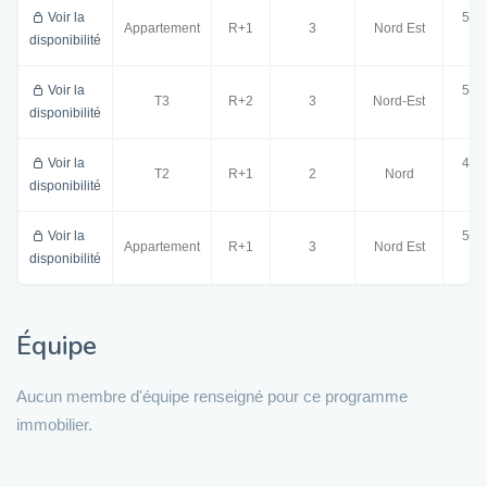
Voir la
57.
Appartement
R+1
3
Nord Est
disponibilité
m²
Voir la
57.
T3
R+2
3
Nord-Est
disponibilité
m²
Voir la
40.
T2
R+1
2
Nord
disponibilité
m²
Voir la
56.
Appartement
R+1
3
Nord Est
disponibilité
m²
Équipe
Aucun membre d'équipe renseigné pour ce programme
immobilier.