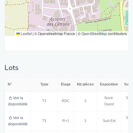
Leaflet
|
© Openstreetmap France | ©
OpenStreetMap
contributors
Lots
N°
Type
Étage
Nb pièces
Exposition
Surf
Voir la
Nord-
57.
T3
RDC
3
disponibilité
Ouest
m²
Voir la
58.
T3
R+1
3
Sud-Est
disponibilité
m²