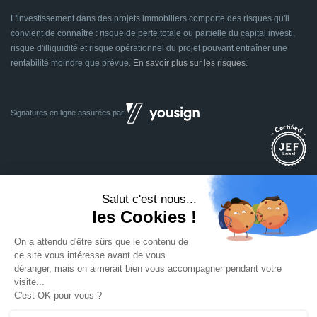
L'investissement dans des projets immobiliers comporte des risques qu'il
convient de connaître : risque de perte totale ou partielle du capital investi,
risque d'illiquidité et risque opérationnel du projet pouvant entraîner une
rentabilité moindre que prévue.
En savoir plus sur les risques
.
Signatures en ligne assurées par
Dividom.com
Tous droits réservés
2014 - 2026
Conçu avec
à Euratechnologies 59000 Lille
Mentions légales
CGU
CGV
Confidentialité
Cookies
Mettre à jour les préférences des cookies