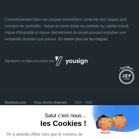
L'investissement dans des projets immobiliers comporte des risques qu'il
convient de connaître : risque de perte totale ou partielle du capital investi,
risque d'illiquidité et risque opérationnel du projet pouvant entraîner une
rentabilité moindre que prévue.
En savoir plus sur les risques
.
Signatures en ligne assurées par
Dividom.com
Tous droits réservés
2014 - 2026
Conçu avec
à Euratechnologies 59000 Lille
Mentions légales
CGU
CGV
Confidentialité
Cookies
Mettre à jour les préférences des cookies