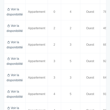
Voir la
Appartement
0
4
Ouest
78.0
disponibilité
Voir la
Appartement
2
2
Ouest
46.5
disponibilité
Voir la
Appartement
2
3
Ouest
66.5
disponibilité
Voir la
Appartement
3
5
Ouest
92.0
disponibilité
Voir la
Appartement
3
3
Ouest
64.5
disponibilité
Voir la
Appartement
4
5
Ouest
91.5
disponibilité
Voir la