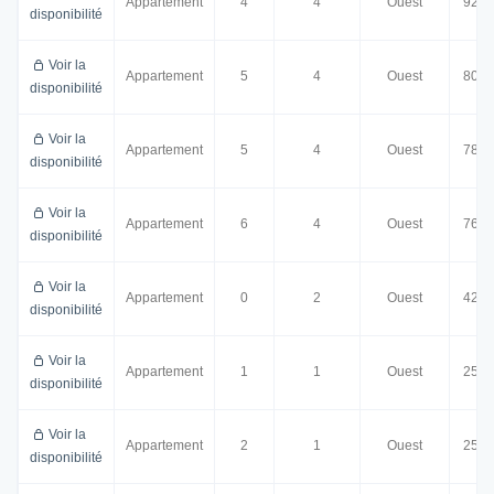
Appartement
4
4
Ouest
92.0
disponibilité
Voir la
Appartement
5
4
Ouest
80.5
disponibilité
Voir la
Appartement
5
4
Ouest
78.0
disponibilité
Voir la
Appartement
6
4
Ouest
76.5
disponibilité
Voir la
Appartement
0
2
Ouest
42.0
disponibilité
Voir la
Appartement
1
1
Ouest
25.5
disponibilité
Voir la
Appartement
2
1
Ouest
25.5
disponibilité