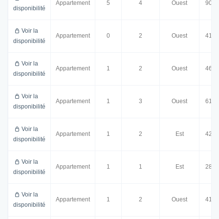
Appartement
5
4
Ouest
90.0
disponibilité
Voir la
Appartement
0
2
Ouest
41.0
disponibilité
Voir la
Appartement
1
2
Ouest
46.5
disponibilité
Voir la
Appartement
1
3
Ouest
61.0
disponibilité
Voir la
Appartement
1
2
Est
42.5
disponibilité
Voir la
Appartement
1
1
Est
28.5
disponibilité
Voir la
Appartement
1
2
Ouest
41.0
disponibilité