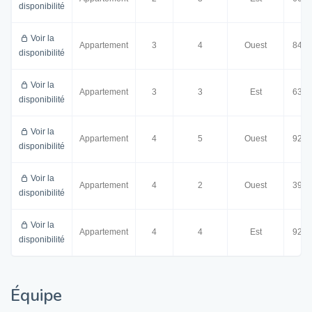
disponibilité
Voir la
Appartement
3
4
Ouest
84.5
disponibilité
Voir la
Appartement
3
3
Est
63.0
disponibilité
Voir la
Appartement
4
5
Ouest
92.0
disponibilité
Voir la
Appartement
4
2
Ouest
39.5
disponibilité
Voir la
Appartement
4
4
Est
92.5
disponibilité
Équipe