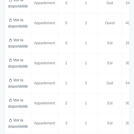
Appartement
0
1
Sud
24.5
disponibilité
Voir la
Appartement
0
2
Ouest
40.5
disponibilité
Voir la
Appartement
0
1
Est
26.5
disponibilité
Voir la
Appartement
1
1
Est
30.0
disponibilité
Voir la
Appartement
1
3
Sud
64.0
disponibilité
Voir la
Appartement
2
1
Est
30.0
disponibilité
Voir la
Appartement
3
1
Est
30.0
disponibilité