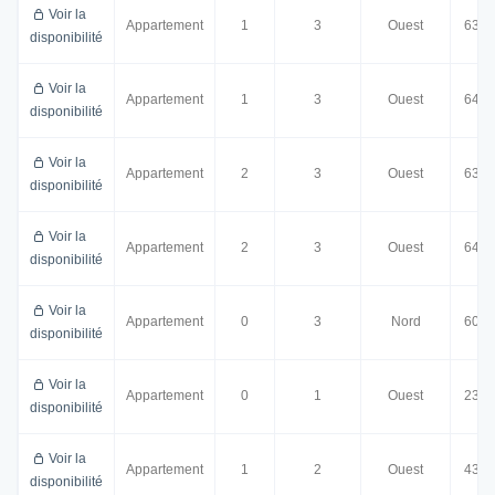
Voir la
Appartement
1
3
Ouest
63.5
disponibilité
Voir la
Appartement
1
3
Ouest
64.5
disponibilité
Voir la
Appartement
2
3
Ouest
63.5
disponibilité
Voir la
Appartement
2
3
Ouest
64.5
disponibilité
Voir la
Appartement
0
3
Nord
60.5
disponibilité
Voir la
Appartement
0
1
Ouest
23.0
disponibilité
Voir la
Appartement
1
2
Ouest
43.5
disponibilité