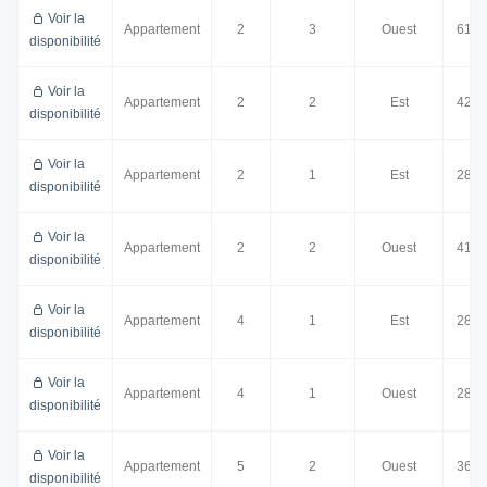
Voir la
Appartement
2
3
Ouest
61.0
disponibilité
Voir la
Appartement
2
2
Est
42.5
disponibilité
Voir la
Appartement
2
1
Est
28.5
disponibilité
Voir la
Appartement
2
2
Ouest
41.0
disponibilité
Voir la
Appartement
4
1
Est
28.0
disponibilité
Voir la
Appartement
4
1
Ouest
28.5
disponibilité
Voir la
Appartement
5
2
Ouest
36.5
disponibilité