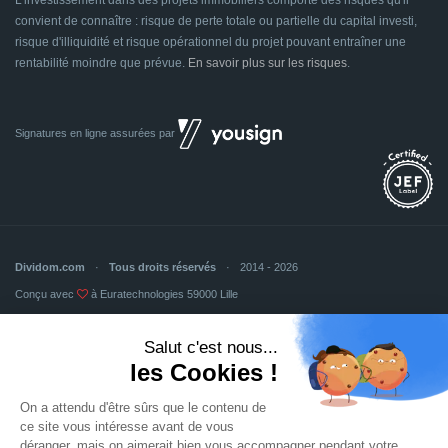
L'investissement dans des projets immobiliers comporte des risques qu'il
convient de connaître : risque de perte totale ou partielle du capital investi,
risque d'illiquidité et risque opérationnel du projet pouvant entraîner une
rentabilité moindre que prévue.
En savoir plus sur les risques
.
Signatures en ligne assurées par
Dividom.com
Tous droits réservés
2014 - 2026
Conçu avec
à Euratechnologies 59000 Lille
Mentions légales
CGU
CGV
Confidentialité
Cookies
Mettre à jour les préférences des cookies