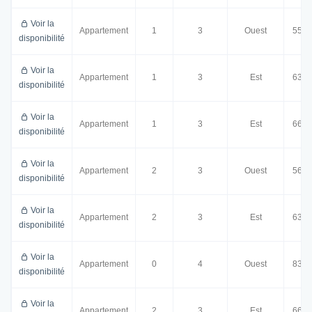
Voir la
Appartement
1
3
Ouest
55.5
disponibilité
Voir la
Appartement
1
3
Est
63.0
disponibilité
Voir la
Appartement
1
3
Est
66.5
disponibilité
Voir la
Appartement
2
3
Ouest
56.0
disponibilité
Voir la
Appartement
2
3
Est
63.0
disponibilité
Voir la
Appartement
0
4
Ouest
83.0
disponibilité
Voir la
Appartement
2
3
Est
66.0