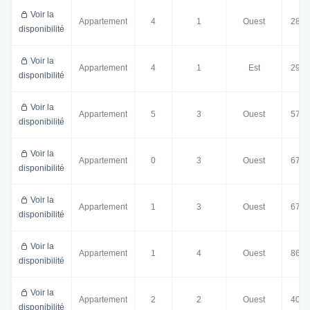
Voir la
Appartement
4
1
Ouest
28.0
disponibilité
Voir la
Appartement
4
1
Est
29.5
disponibilité
Voir la
Appartement
5
3
Ouest
57.5
disponibilité
Voir la
Appartement
0
3
Ouest
67.0
disponibilité
Voir la
Appartement
1
3
Ouest
67.0
disponibilité
Voir la
Appartement
1
4
Ouest
86.0
disponibilité
Voir la
Appartement
2
2
Ouest
40.5
disponibilité