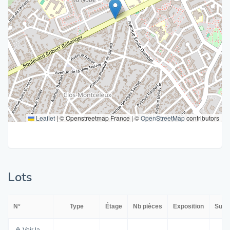
Leaflet
|
© Openstreetmap France | ©
OpenStreetMap
contributors
Lots
N°
Type
Étage
Nb pièces
Exposition
Surf
Voir la