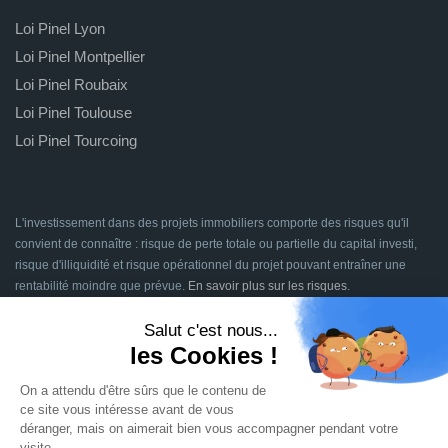
Loi Pinel Lyon
Loi Pinel Montpellier
Loi Pinel Roubaix
Loi Pinel Toulouse
Loi Pinel Tourcoing
L'investissement dans des projets immobiliers comporte des risques qu'il
convient de connaître : risque de perte totale ou partielle du capital investi,
risque d'illiquidité et risque opérationnel du projet pouvant entraîner une
rentabilité moindre que prévue.
En savoir plus sur les risques
.
Signatures en ligne assurées par