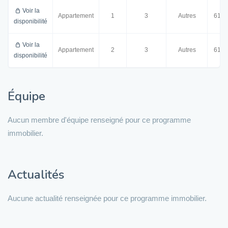
Voir la
Appartement
1
3
Autres
61.0
disponibilité
Voir la
Appartement
2
3
Autres
61.0
disponibilité
Équipe
Aucun membre d'équipe renseigné pour ce programme
immobilier.
Actualités
Aucune actualité renseignée pour ce programme immobilier.