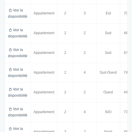
Voir la
Appartement
2
3
Est
70.0
disponibilité
Voir la
Appartement
2
2
Sud
48.0
disponibilité
Voir la
Appartement
2
2
Sud
47.0
disponibilité
Voir la
Appartement
2
4
Sud-Ouest
74.0
disponibilité
Voir la
Appartement
2
2
Ouest
44.0
disponibilité
Voir la
Appartement
2
4
N/O
73.0
disponibilité
Voir la
Appartement
3
2
Nord
46.0