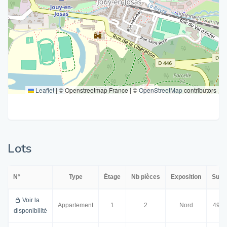
Leaflet
|
© Openstreetmap France | ©
OpenStreetMap
contributors
Lots
N°
Type
Étage
Nb pièces
Exposition
Surf
Voir la
Appartement
1
2
Nord
49.0
disponibilité