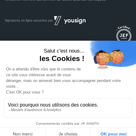
Signatures en ligne assurées par
Dividom.com
Tous droits réservés
2014 - 2026
Conçu avec
à Euratechnologies 59000 Lille
Mentions légales
CGU
CGV
Confidentialité
Cookies
Mettre à jour les préférences des cookies