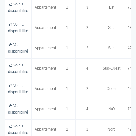
Voir la
Appartement
1
3
Est
70.0
disponibilité
Voir la
Appartement
1
2
Sud
48.0
disponibilité
Voir la
Appartement
1
2
Sud
47.0
disponibilité
Voir la
Appartement
1
4
Sud-Ouest
74.0
disponibilité
Voir la
Appartement
1
2
Ouest
44.0
disponibilité
Voir la
Appartement
1
4
N/O
73.0
disponibilité
Voir la
Appartement
2
2
Nord
49.0
disponibilité