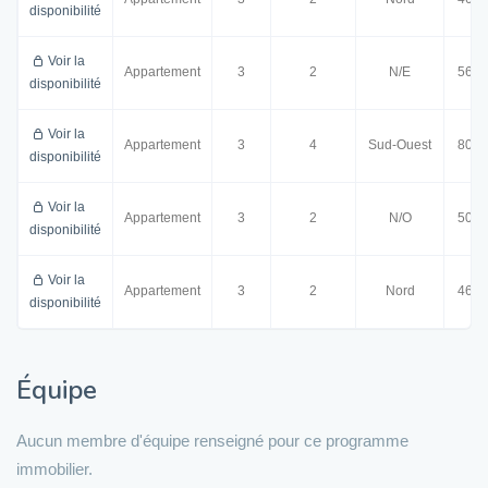
disponibilité
Voir la
Appartement
3
2
N/E
56.0
disponibilité
Voir la
Appartement
3
4
Sud-Ouest
80.0
disponibilité
Voir la
Appartement
3
2
N/O
50.0
disponibilité
Voir la
Appartement
3
2
Nord
46.0
disponibilité
Équipe
Aucun membre d'équipe renseigné pour ce programme
immobilier.