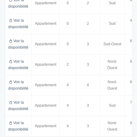
Appartement
0
2
Sud
disponibilité
m²
Voir la
43.
Appartement
0
2
Sud
disponibilité
m²
Voir la
68.
Appartement
0
3
Sud-Ouest
disponibilité
m²
Voir la
Nord-
60.
Appartement
2
3
disponibilité
Ouest
m²
Voir la
Nord-
87.
Appartement
4
4
disponibilité
Ouest
m²
Voir la
72.
Appartement
4
3
Sud
disponibilité
m²
Voir la
Nord-
60.
Appartement
4
3
disponibilité
Ouest
m²