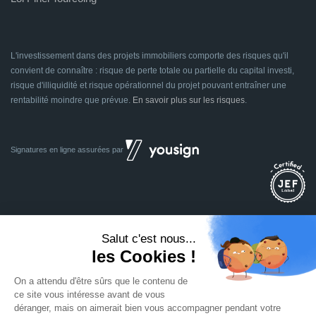
L'investissement dans des projets immobiliers comporte des risques qu'il
convient de connaître : risque de perte totale ou partielle du capital investi,
risque d'illiquidité et risque opérationnel du projet pouvant entraîner une
rentabilité moindre que prévue.
En savoir plus sur les risques
.
Signatures en ligne assurées par
Dividom.com
Tous droits réservés
2014 - 2026
Conçu avec
à Euratechnologies 59000 Lille
Mentions légales
CGU
CGV
Confidentialité
Cookies
Mettre à jour les préférences des cookies