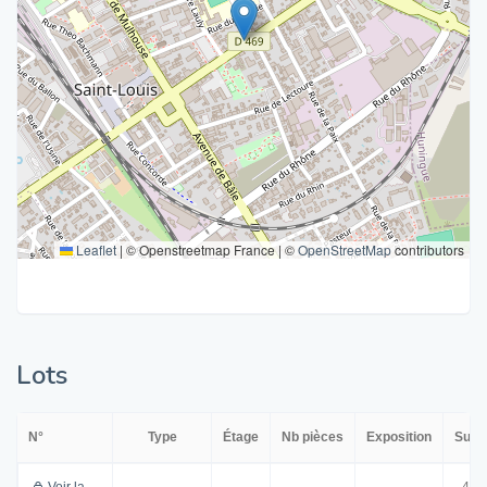
Leaflet
|
© Openstreetmap France | ©
OpenStreetMap
contributors
Lots
N°
Type
Étage
Nb pièces
Exposition
Surf
Voir la
41.