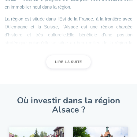
en immobilier neuf dans la région.
La région est située dans l’Est de la France, à la frontière avec
l’Allemagne et la Suisse, l’Alsace est une région chargée
d’histoire et très culturelle.Elle bénéficie d’une position
stratégique puisqu’elle se situe au beau milieu de la région la
plus dynamique d’Europe et l’une des plus puissantes
économiquement du monde. Cette position lui assure également
LIRE LA SUITE
une proximité avec de nombreuses capitales européennes
comme Berlin, Bruxelles, Berne ou Amsterdam.
Le marché immobilier de la région
Où investir dans la région
Alsace ?
Ainsi grâce à ses nombreux atouts, l’Alsace est une région très
intéressante pour l’investissement. De plus elle reste très
abordable, avec des prix immobiliers inférieurs à la moyenne
nationale notamment dans l’immobilier neuf. En combinant cet