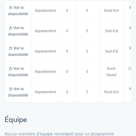
Voir la
88.
Appartement
0
5
Nord-Est
disponibilité
m²
Voir la
88.
Appartement
0
5
Sud-Est
disponibilité
m²
Voir la
92.
Appartement
0
5
Sud-Est
disponibilité
m²
Voir la
Nord-
100.
Appartement
0
5
disponibilité
Ouest
m²
Voir la
92.
Appartement
0
5
Nord-Est
disponibilité
m²
Équipe
Aucun membre d'équipe renseigné pour ce programme