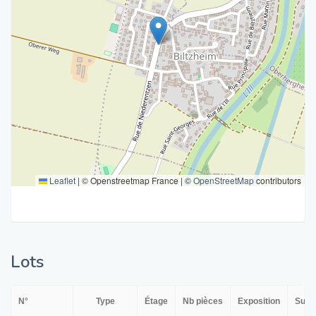
Leaflet
|
© Openstreetmap France | ©
OpenStreetMap
contributors
Lots
N°
Type
Étage
Nb pièces
Exposition
Surf