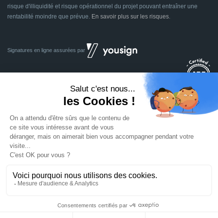
risque d'illiquidité et risque opérationnel du projet pouvant entraîner une
rentabilité moindre que prévue.
En savoir plus sur les risques
.
Signatures en ligne assurées par
Dividom.com
Tous droits réservés
2014 - 2026
Conçu avec
à Euratechnologies 59000 Lille
Mentions légales
CGU
CGV
Confidentialité
Cookies
Mettre à jour les préférences des cookies