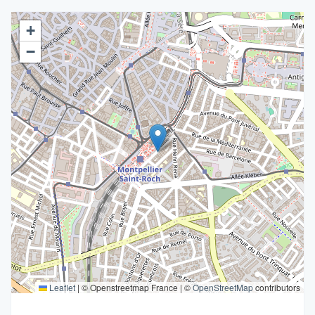
+
−
Leaflet
|
© Openstreetmap France | ©
OpenStreetMap
contributors