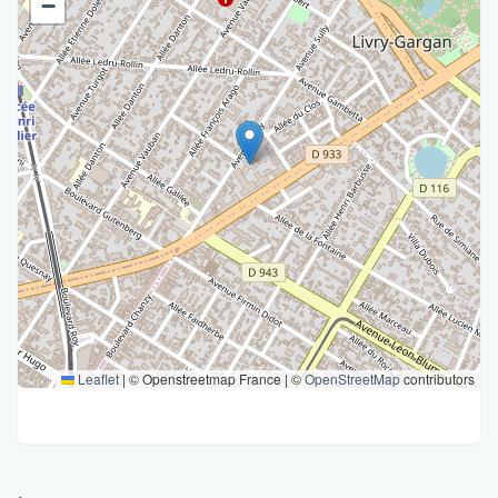
−
Leaflet
|
© Openstreetmap France | ©
OpenStreetMap
contributors