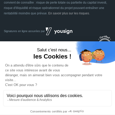
convient de connaître : risque de perte totale ou partielle du capital investi,
risque d'illiquidité et risque opérationnel du projet pouvant entraîner une
rentabilité moindre que prévue.
En savoir plus sur les risques
.
Signatures en ligne assurées par
Dividom.com
Tous droits réservés
2014 - 2026
Conçu avec
à Euratechnologies 59000 Lille
Mentions légales
CGU
CGV
Confidentialité
Cookies
Mettre à jour les préférences des cookies