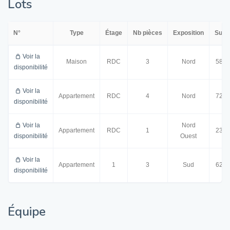
Lots
N°
Type
Étage
Nb pièces
Exposition
Surf
Voir la
Maison
RDC
3
Nord
58.0
disponibilité
Voir la
Appartement
RDC
4
Nord
72.0
disponibilité
Voir la
Nord
Appartement
RDC
1
23.0
disponibilité
Ouest
Voir la
Appartement
1
3
Sud
62.0
disponibilité
Équipe