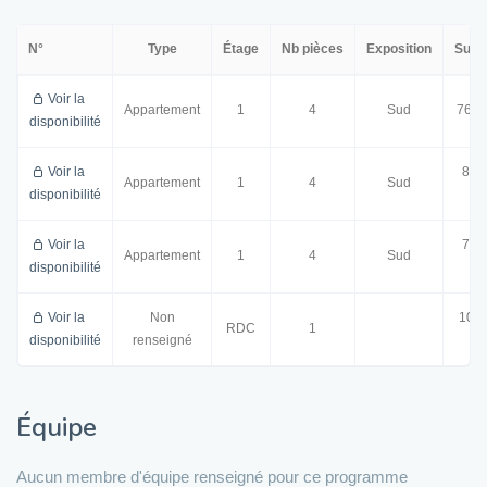
N°
Type
Étage
Nb pièces
Exposition
Surf
Voir la
Appartement
1
4
Sud
76.9
disponibilité
Voir la
80.
Appartement
1
4
Sud
disponibilité
m²
Voir la
78.
Appartement
1
4
Sud
disponibilité
m²
Voir la
Non
100.
RDC
1
disponibilité
renseigné
m²
Équipe
Aucun membre d'équipe renseigné pour ce programme