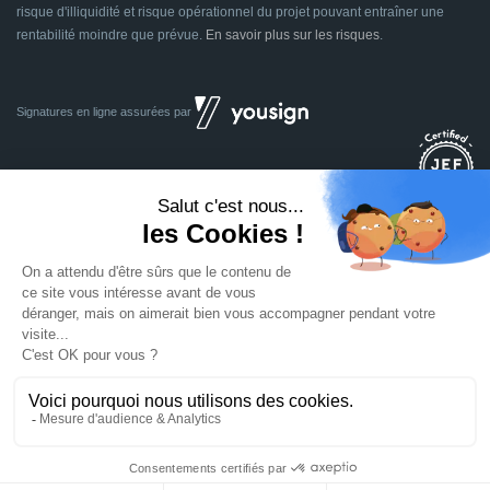
risque d'illiquidité et risque opérationnel du projet pouvant entraîner une
rentabilité moindre que prévue.
En savoir plus sur les risques
.
Signatures en ligne assurées par
Dividom.com
Tous droits réservés
2014 - 2026
Conçu avec
à Euratechnologies 59000 Lille
Mentions légales
CGU
CGV
Confidentialité
Cookies
Mettre à jour les préférences des cookies