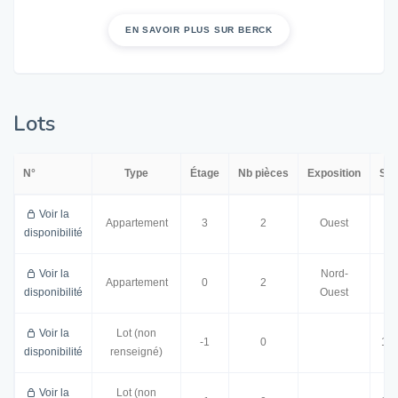
EN SAVOIR PLUS SUR BERCK
Lots
N°
Type
Étage
Nb pièces
Exposition
Sur
Voir la
42
Appartement
3
2
Ouest
disponibilité
Voir la
Nord-
39
Appartement
0
2
disponibilité
Ouest
Voir la
Lot (non
-1
0
1.7
disponibilité
renseigné)
Voir la
Lot (non