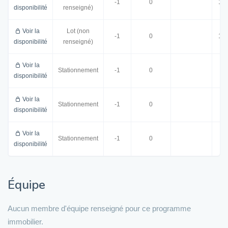
-1
0
1.6
disponibilité
renseigné)
Voir la
Lot (non
-1
0
1.6
disponibilité
renseigné)
Voir la
15
Stationnement
-1
0
disponibilité
Voir la
14
Stationnement
-1
0
disponibilité
Voir la
14
Stationnement
-1
0
disponibilité
Équipe
Aucun membre d'équipe renseigné pour ce programme
immobilier.