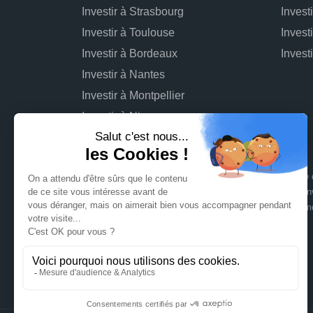
Investir à Strasbourg
Invest
Investir à Toulouse
Invest
Investir à Bordeaux
Investir à Nantes
Investir à Montpellier
Investir à Nice
L'investissement dans des projets immobiliers comporte d
connaître : risque de perte totale ou partielle du capital inv
opérationnel du projet pouvant entraîner une rentabilité 
sur les risques
.
Signatures en ligne assurées par