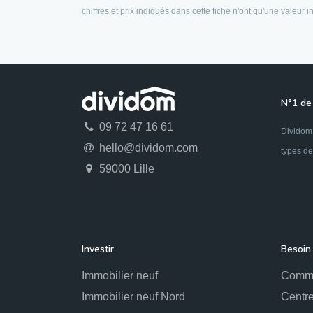
chiffres et prix indiqués dans cette fiche n'ont qu'une valeur
N°1 de 
09 72 47 16 61
Dividom 
hello@dividom.com
types de
59000 Lille
Investir
Besoin 
Immobilier neuf
Comme
Immobilier neuf Nord
Centre