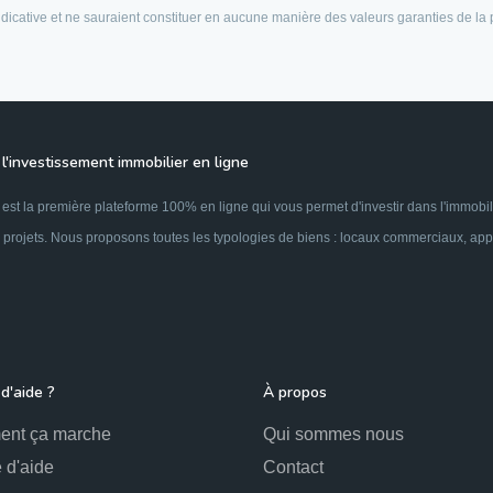
 indicative et ne sauraient constituer en aucune manière des valeurs garanties de la
l'investissement immobilier en ligne
est la première plateforme 100% en ligne qui vous permet d'investir dans l'immobil
 projets. Nous proposons toutes les typologies de biens : locaux commerciaux, appar
d'aide ?
À propos
nt ça marche
Qui sommes nous
 d'aide
Contact