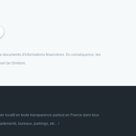
e de documents d'informations financières. En conséquence, les
 part de Dividom.
ier locatif en toute transparence partout en France dans tous
tements, bureaux, parkings, etc... !