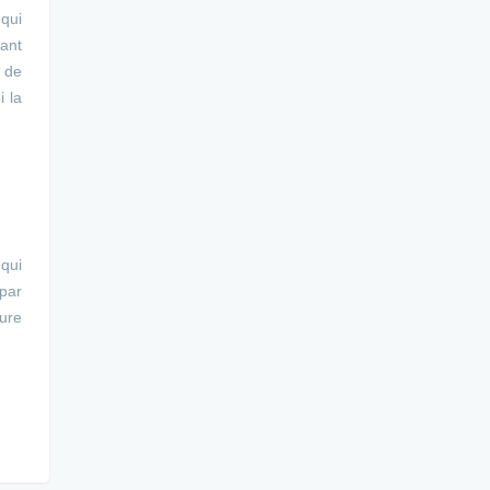
 qui
sant
e de
i la
qui
 par
eure