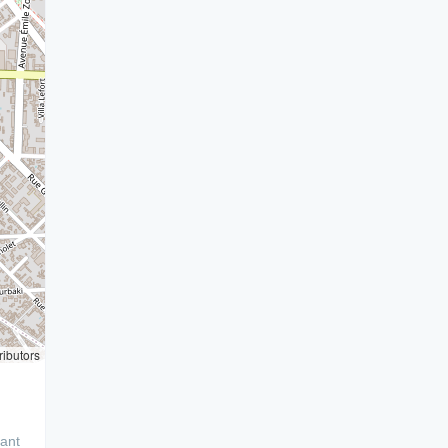
ributors
yant