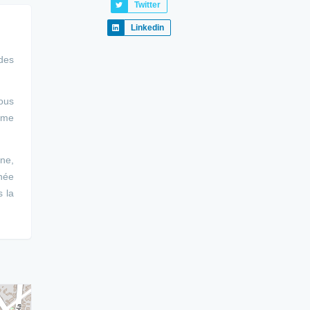
Twitter
Linkedin
 des
ous
alme
one,
née
s la