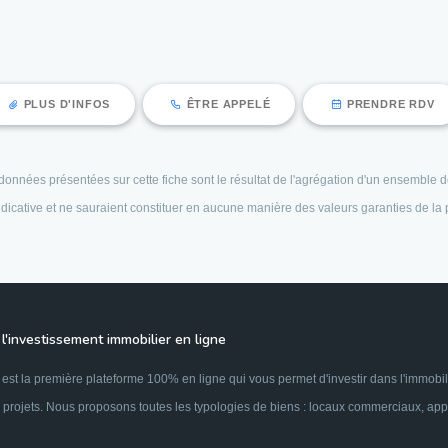
PLUS D'INFOS
ÊTRE APPELÉ
PRENDRE RDV
es données présentées sur cette fiche sont le résultat de l'agrégation d'un ensembl
 indicative et ne sauraient constituer en aucune manière des valeurs garanties de la
l'investissement immobilier en ligne
est la première plateforme 100% en ligne qui vous permet d'investir dans l'immobil
 projets. Nous proposons toutes les typologies de biens : locaux commerciaux, appar