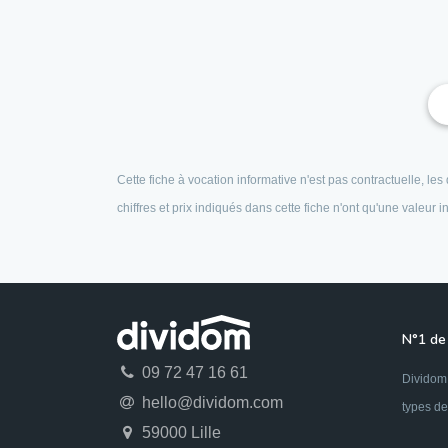
Cette fiche à vocation informative n'est pas contractuelle, l
chiffres et prix indiqués dans cette fiche n'ont qu'une valeur
N°1 de 
09 72 47 16 61
Dividom 
hello@dividom.com
types de
59000 Lille