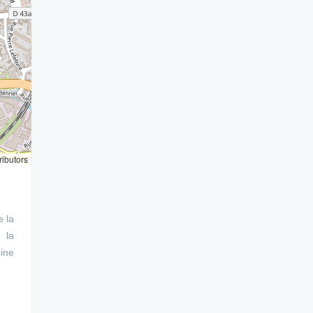
ributors
e la
 la
ine