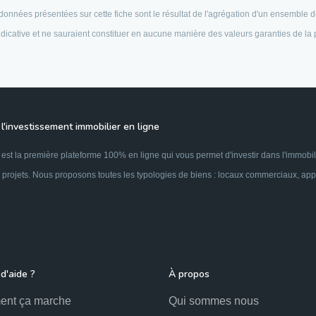
es données présentées sur cette fiche sont le résultat de l'agrégation d'un ensembl
 indicative et ne sauraient constituer en aucune manière des valeurs garanties de la
l'investissement immobilier en ligne
est la première plateforme 100% en ligne qui vous permet d'investir dans l'immobil
 projets. Nous proposons toutes les typologies de biens : locaux commerciaux, appar
d'aide ?
À propos
nt ça marche
Qui sommes nous