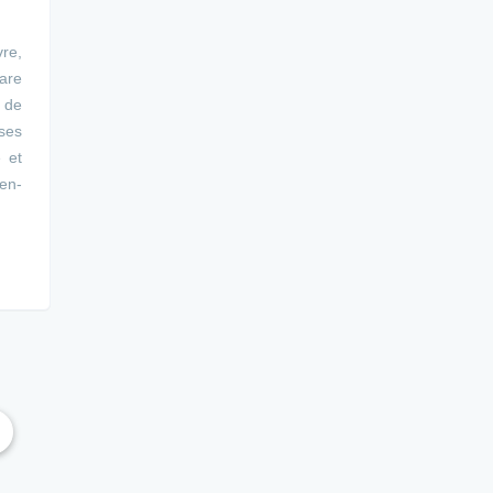
re,
are
 de
ses
e et
uen-