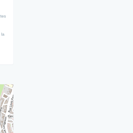
ntes
 la