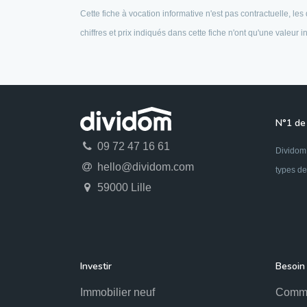
Cette fiche à vocation informative n'est pas contractuelle, l
chiffres et prix indiqués dans cette fiche n'ont qu'une valeur
N°1 de 
09 72 47 16 61
Dividom 
hello@dividom.com
types de
59000 Lille
Investir
Besoin 
Immobilier neuf
Comme