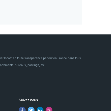
ier locatif en toute transparence partout en France dans tous
tements, bureaux, parkings, etc... !
Suivez nous