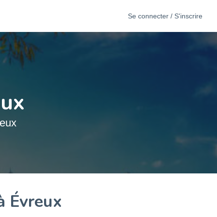
Se connecter / S'inscrire
eux
reux
à Évreux