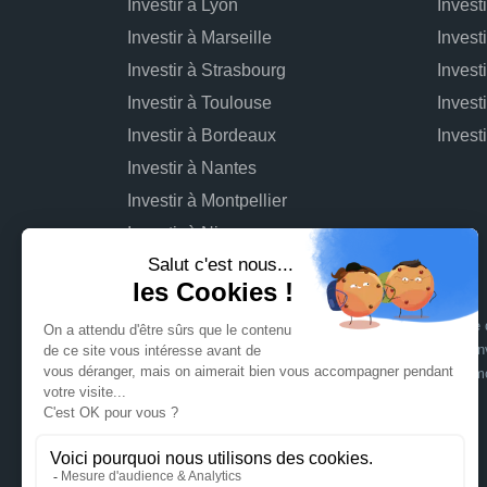
Investir à Lyon
Invest
Investir à Marseille
Invest
Investir à Strasbourg
Invest
Investir à Toulouse
Invest
Investir à Bordeaux
Investir à Nantes
Investir à Montpellier
Investir à Nice
L'investissement dans des projets immobiliers comporte d
connaître : risque de perte totale ou partielle du capital inv
opérationnel du projet pouvant entraîner une rentabilité 
sur les risques
.
Signatures en ligne assurées par