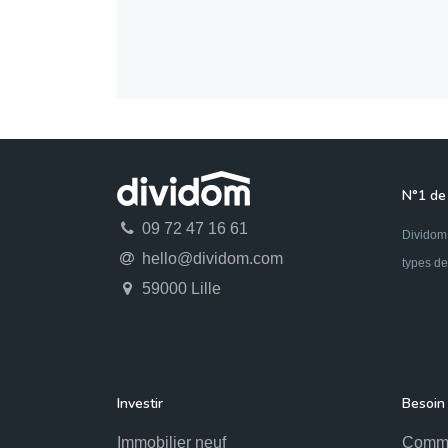
N°1 de 
09 72 47 16 61
Dividom 
hello@dividom.com
types de
59000 Lille
Investir
Besoin 
Immobilier neuf
Comme