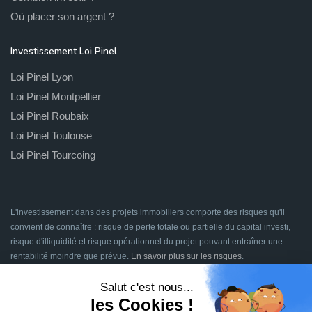
Où placer son argent ?
Investissement Loi Pinel
Loi Pinel Lyon
Loi Pinel Montpellier
Loi Pinel Roubaix
Loi Pinel Toulouse
Loi Pinel Tourcoing
L'investissement dans des projets immobiliers comporte des risques qu'il
convient de connaître : risque de perte totale ou partielle du capital investi,
risque d'illiquidité et risque opérationnel du projet pouvant entraîner une
rentabilité moindre que prévue.
En savoir plus sur les risques
.
Signatures en ligne assurées par