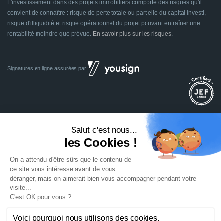
L'investissement dans des projets immobiliers comporte des risques qu'il
convient de connaître : risque de perte totale ou partielle du capital investi,
risque d'illiquidité et risque opérationnel du projet pouvant entraîner une
rentabilité moindre que prévue.
En savoir plus sur les risques
.
Signatures en ligne assurées par
Dividom.com
Tous droits réservés
2014 - 2026
Conçu avec
à Euratechnologies 59000 Lille
Mentions légales
CGU
CGV
Confidentialité
Cookies
Mettre à jour les préférences des cookies