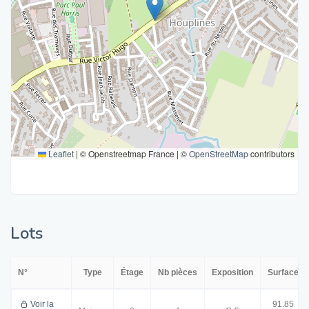
Leaflet
|
© Openstreetmap France | ©
OpenStreetMap
contributors
Lots
N°
Type
Étage
Nb pièces
Exposition
Surface
Voir la
91.85