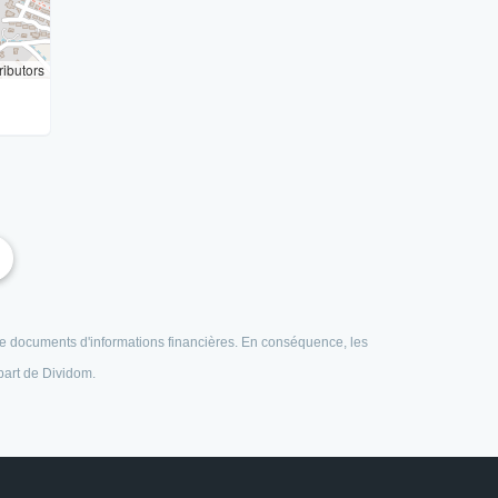
ributors
e de documents d'informations financières. En conséquence, les
 part de Dividom.