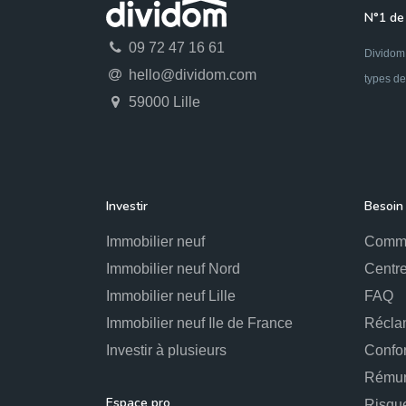
N°1 de 
09 72 47 16 61
Dividom 
hello@dividom.com
types de
59000 Lille
Investir
Besoin 
Immobilier neuf
Comme
Immobilier neuf Nord
Centre
Immobilier neuf Lille
FAQ
Immobilier neuf Ile de France
Récla
Investir à plusieurs
Confo
Rémun
Espace pro
Risqu