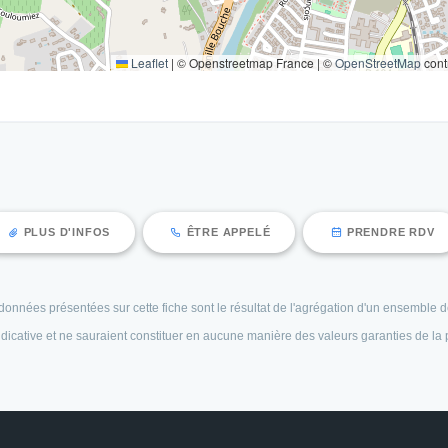
Leaflet
|
© Openstreetmap France | ©
OpenStreetMap
cont
PLUS D'INFOS
ÊTRE APPELÉ
PRENDRE RDV
es données présentées sur cette fiche sont le résultat de l'agrégation d'un ensembl
 indicative et ne sauraient constituer en aucune manière des valeurs garanties de la