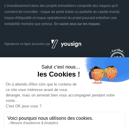
L'investissement dans des projets immobiliers comporte des risques qu'il
convient de connaître : risque de perte totale ou partielle du capital investi,
risque d'illiquidité et risque opérationnel du projet pouvant entraîner une
rentabilité moindre que prévue.
En savoir plus sur les risques
.
Signatures en ligne assurées par
Dividom.com
Tous droits réservés
2014 - 2026
Conçu avec
à Euratechnologies 59000 Lille
Mentions légales
CGU
CGV
Confidentialité
Cookies
Mettre à jour les préférences des cookies