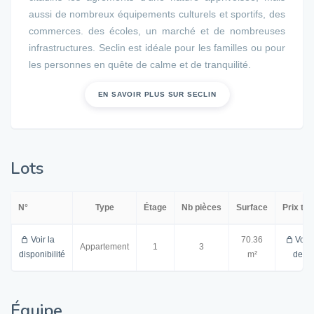
aussi de nombreux équipements culturels et sportifs, des
commerces. des écoles, un marché et de nombreuses
infrastructures. Seclin est idéale pour les familles ou pour
les personnes en quête de calme et de tranquilité.
EN SAVOIR PLUS SUR SECLIN
Lots
N°
Type
Étage
Nb pièces
Surface
Prix tot
Voir la
70.36
Voir 
Appartement
1
3
disponibilité
m²
de ve
Équipe