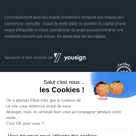
L'investissement dans des projets immobiliers comporte des risques qu'il
convient de connaître : risque de perte totale ou partielle du capital investi,
risque d'illiquidité et risque opérationnel du projet pouvant entraîner une
rentabilité moindre que prévue.
En savoir plus sur les risques
.
Signatures en ligne assurées par
Dividom.com
Tous droits réservés
2014 - 2026
Conçu avec
à Euratechnologies 59000 Lille
Mentions légales
CGU
CGV
Confidentialité
Cookies
Mettre à jour les préférences des cookies