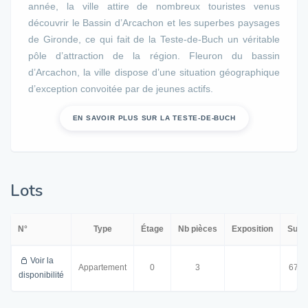
année, la ville attire de nombreux touristes venus
découvrir le Bassin d’Arcachon et les superbes paysages
de Gironde, ce qui fait de la Teste-de-Buch un véritable
pôle d’attraction de la région. Fleuron du bassin
d’Arcachon, la ville dispose d’une situation géographique
d’exception convoitée par de jeunes actifs.
EN SAVOIR PLUS SUR LA TESTE-DE-BUCH
Lots
N°
Type
Étage
Nb pièces
Exposition
Surf
Voir la
Appartement
0
3
67.5
disponibilité