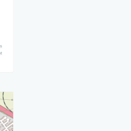
es
nt