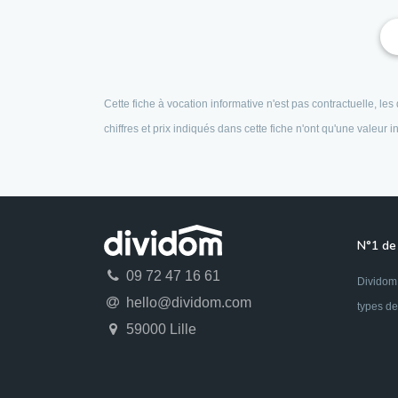
Cette fiche à vocation informative n'est pas contractuelle, l
chiffres et prix indiqués dans cette fiche n'ont qu'une valeur
N°1 de 
09 72 47 16 61
Dividom 
hello@dividom.com
types de
59000 Lille