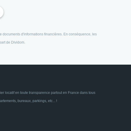
e de documents d'informations financières. En conséquence, les
 part de Dividom.
ier locatif en toute transparence partout en France dans tous
tements, bureaux, parkings, etc... !