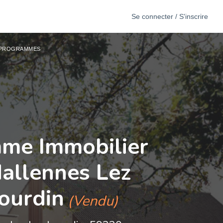
Se connecter / S'inscrire
S PROGRAMMES
me Immobilier
allennes Lez
ourdin
(Vendu)