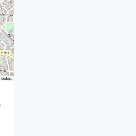
ributors
s
n