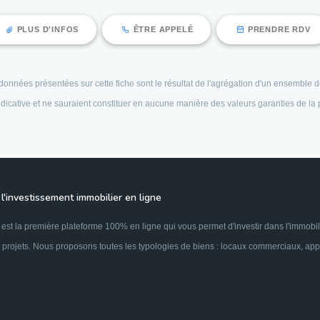
PLUS D'INFOS
ÊTRE APPELÉ
PRENDRE RDV
es données présentées sur cette fiche sont le résultat de l'agrégation d'un ensembl
 indicative et ne sauraient constituer en aucune manière des valeurs garanties de la
l'investissement immobilier en ligne
est la première plateforme 100% en ligne qui vous permet d'investir dans l'immobil
 projets. Nous proposons toutes les typologies de biens : locaux commerciaux, appar