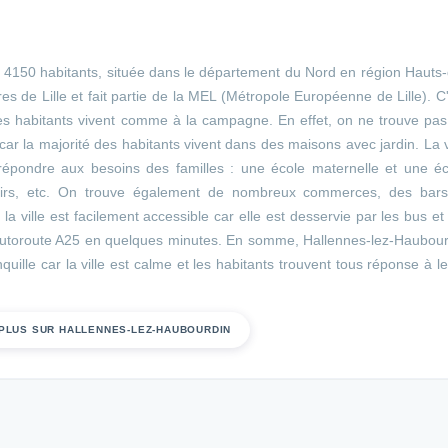
de 4150 habitants, située dans le département du Nord en région Hauts
es de Lille et fait partie de la MEL (Métropole Européenne de Lille). C
es habitants vivent comme à la campagne. En effet, on ne trouve pas
r la majorité des habitants vivent dans des maisons avec jardin. La v
épondre aux besoins des familles : une école maternelle et une éc
isirs, etc. On trouve également de nombreux commerces, des bars
a ville est facilement accessible car elle est desservie par les bus et
l'autoroute A25 en quelques minutes. En somme, Hallennes-lez-Haubou
ille car la ville est calme et les habitants trouvent tous réponse à l
 PLUS SUR HALLENNES-LEZ-HAUBOURDIN