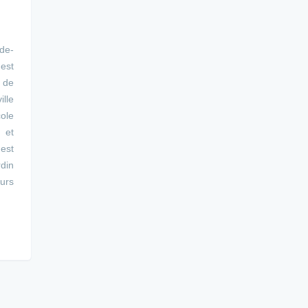
-de-
'est
 de
ille
ole
 et
 est
rdin
eurs