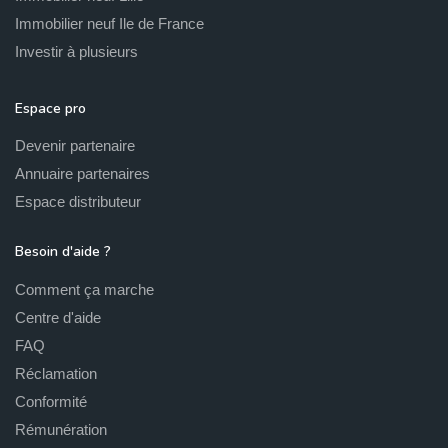
beaucoup moins chers que dans d’autres villes universitaires.
Immobilier neuf Ile de France
Investir à plusieurs
Pourquoi investir dans
Espace pro
l’immobilier neuf à
Clermont
Devenir partenaire
Ferrand
?
Annuaire partenaires
Espace distributeur
L’immobilier neuf à Clermont Ferrand :
Besoin d'aide ?
profitez du dispositif Pinel !
Comment ça marche
Centre d'aide
Clermont Ferrand se situe en zone pinel B1. La ville est donc
FAQ
éligible à la loi Pinel. Si vous souhaitez investir dans l’immobilier
Réclamation
locatif neuf, il est possible de profiter d’une réduction d’impôt.
Conformité
Rémunération