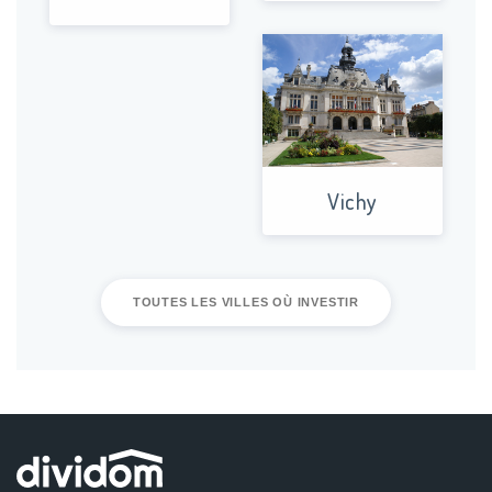
En 2014, la ville a fait son entrée dans le classement des 10
villes françaises propices aux investissements immobiliers. En
2016 le marché a retrouvé un dynamisme puis en 2017 les
ventes de logements étaient en hausse. De plus, de nombreux
projets de construction sont en cours, la ville se développe et se
dynamisme avec de nouveaux logements ! Les petites surfaces
Vichy
se louent facilement donc elles sont très recherchées par les
investisseurs, dû notamment à la population grandissante
d’étudiants. La ville si attrayante est idéale pour y réaliser un
investissement dans l’immobilier neuf car son taux de
TOUTES LES VILLES OÙ INVESTIR
rendement est très correct. Il s’agit de l’une des villes les moins
chères de France. Et comme le marché locatif se porte bien
grâce à la forte présence d’étudiants et l’arrivée régulière de
nouveaux habitants, elle garantit un retour sur investissement
intéressant.