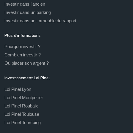
Investir dans l'ancien
Vous avez un projet d'achat immobilier
Investir dans un parking
neuf ?
Investir dans un immeuble de rapport
À découvrir : tous nos programmes immobiliers neufs dans la
Plus d'informations
ville de Clermont Ferrand. Dividom vous aide dans votre
Pourquoi investir ?
sélection d’un logement neuf ou d’un nouveau programme
Combien investir ?
immobilier neuf.
Où placer son argent ?
Investissement Loi Pinel
Loi Pinel Lyon
Loi Pinel Montpellier
Loi Pinel Roubaix
Loi Pinel Toulouse
Loi Pinel Tourcoing