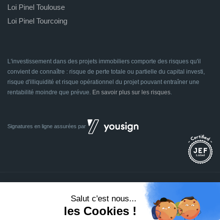
Loi Pinel Toulouse
Loi Pinel Tourcoing
L'investissement dans des projets immobiliers comporte des risques qu'il
convient de connaître : risque de perte totale ou partielle du capital investi,
risque d'illiquidité et risque opérationnel du projet pouvant entraîner une
rentabilité moindre que prévue.
En savoir plus sur les risques
.
Signatures en ligne assurées par
Dividom.com
Tous droits réservés
2014 - 2026
Conçu avec
à Euratechnologies 59000 Lille