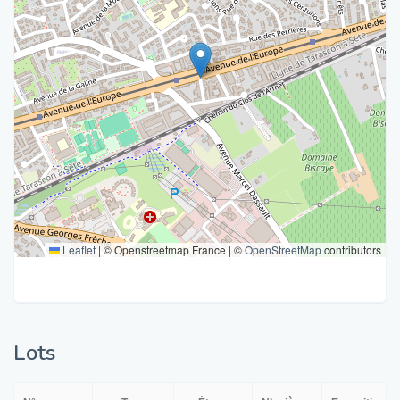
Leaflet
|
© Openstreetmap France | ©
OpenStreetMap
contributors
Lots