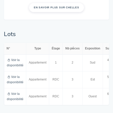
EN SAVOIR PLUS SUR CHELLES
Lots
N°
Type
Étage
Nb pièces
Exposition
Surf
Voir la
47.
Appartement
1
2
Sud
disponibilité
m²
Voir la
59.
Appartement
RDC
3
Est
disponibilité
m²
Voir la
63.
Appartement
RDC
3
Ouest
disponibilité
m²