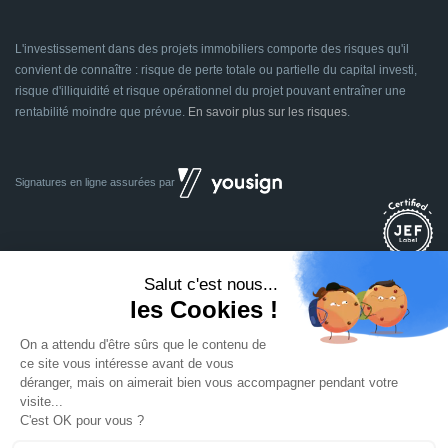
L'investissement dans des projets immobiliers comporte des risques qu'il
convient de connaître : risque de perte totale ou partielle du capital investi,
risque d'illiquidité et risque opérationnel du projet pouvant entraîner une
rentabilité moindre que prévue.
En savoir plus sur les risques
.
Signatures en ligne assurées par
Dividom.com
Tous droits réservés
2014 - 2026
Conçu avec
à Euratechnologies 59000 Lille
Mentions légales
CGU
CGV
Confidentialité
Cookies
Mettre à jour les préférences des cookies