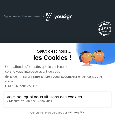
Signatures en ligne assurées par
Dividom.com
Tous droits réservés
2014 - 2026
Conçu avec
à Euratechnologies 59000 Lille
Mentions légales
CGU
CGV
Confidentialité
Cookies
Mettre à jour les préférences des cookies