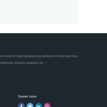
ier locatif en toute transparence partout en France dans tous
tements, bureaux, parkings, etc... !
Suivez nous