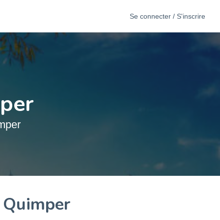
Se connecter / S'inscrire
mper
mper
à Quimper