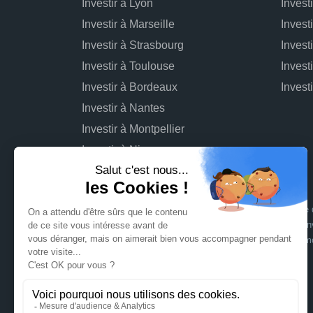
Investir à Lyon
Invest
Investir à Marseille
Invest
Investir à Strasbourg
Invest
Investir à Toulouse
Invest
Investir à Bordeaux
Investir à Nantes
Investir à Montpellier
Investir à Nice
L'investissement dans des projets immobiliers comporte d
connaître : risque de perte totale ou partielle du capital inv
opérationnel du projet pouvant entraîner une rentabilité 
sur les risques
.
Signatures en ligne assurées par