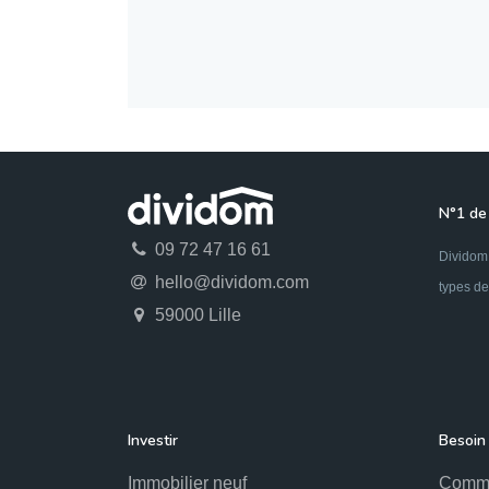
N°1 de 
09 72 47 16 61
Dividom 
hello@dividom.com
types de
59000 Lille
Investir
Besoin 
Immobilier neuf
Comme