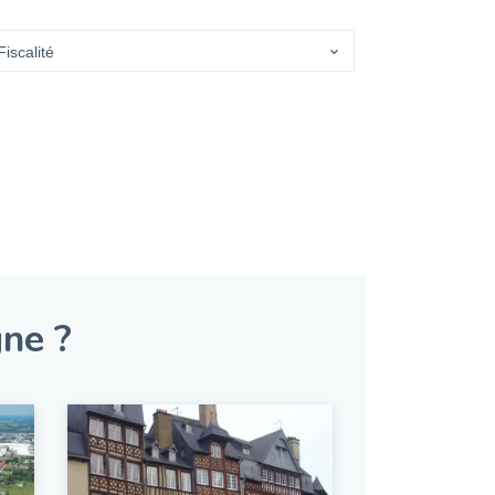
gne ?