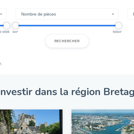
0 000
0
500
RECHERCHER
e.
nvestir dans la région Breta