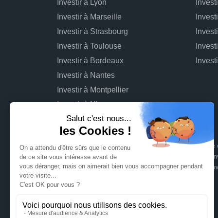
Investir à Lyon
Invest
Investir à Marseille
Invest
Investir à Strasbourg
Invest
Investir à Toulouse
Invest
Investir à Bordeaux
Investir à Nantes
Investir à Montpellier
Investir à Nice
L'investissement dans des projets immobiliers comporte d
connaître : risque de perte totale ou partielle du capital inv
opérationnel du projet pouvant entraîner une rentabilité 
sur les risques
.
Signatures en ligne assurées par