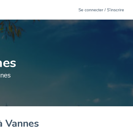
Se connecter / S'inscrire
nes
nnes
à Vannes