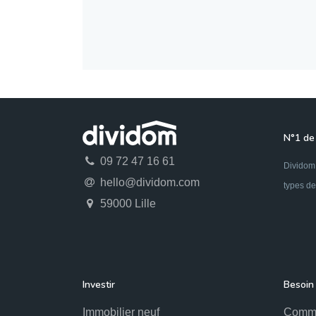
N°1 de 
09 72 47 16 61
Dividom 
hello@dividom.com
types de
59000 Lille
Investir
Besoin 
Immobilier neuf
Comme