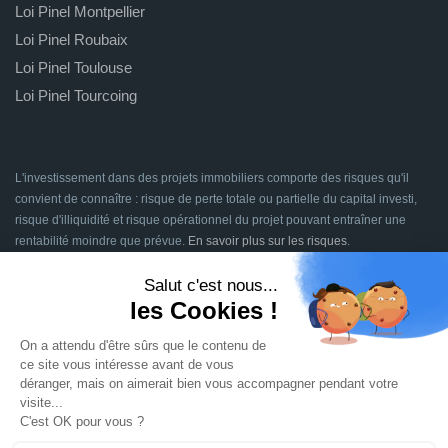
Loi Pinel Montpellier
Loi Pinel Roubaix
Loi Pinel Toulouse
Loi Pinel Tourcoing
L'investissement dans des projets immobiliers comporte des risques qu'il
convient de connaître : risque de perte totale ou partielle du capital investi,
risque d'illiquidité et risque opérationnel du projet pouvant entraîner une
rentabilité moindre que prévue.
En savoir plus sur les risques
.
Signatures en ligne assurées par
Dividom.com
Tous droits réservés
2014 - 2026